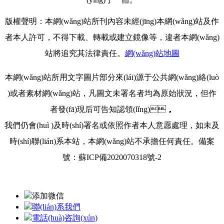
版權聲明：本網(wǎng)站所刊內容未經(jīng)本網(wǎng)站及作
者本人許可，不得下載、轉載或建立鏡像等，違者本網(wǎng)
站將追究其法律責任。
網(wǎng)站地圖
本網(wǎng)站所用文字圖片部分來(lái)源于公共網(wǎng)絡(luò
)或者素材網(wǎng)站，凡圖文未署名者均為原始狀況，但作
者發(fā)現后可告知認領(lǐng)，
我們仍會(huì )及時(shí)署名或依照作者本人意愿處理，如未及
時(shí)聯(lián)系本站，本網(wǎng)站不承擔任何責任。備案
號：
蘇ICP備2020070318號-2
添加微信
聯(lián)系我們
電話(huà)咨詢(xún)