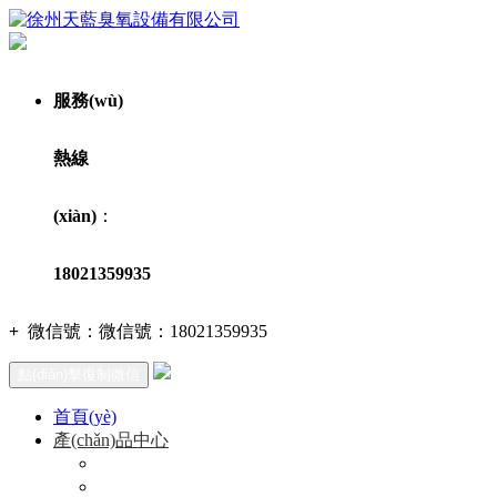
服務(wù)
熱線
(xiàn)
：
18021359935
+
微信號：
微信號：18021359935
點(diǎn)擊復制微信
首頁(yè)
產(chǎn)品中心
大型臭氧設備
中小型臭氧機