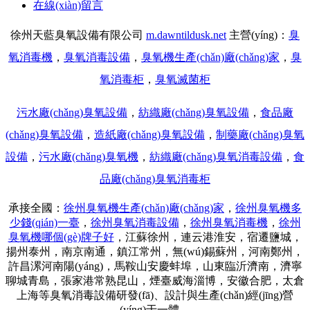
在線(xiàn)留言
徐州天藍臭氧設備有限公司
m.dawntildusk.net
主營(yíng)
：
臭
氧消毒機
，
臭氧消毒設備
，
臭氧機生產(chǎn)廠(chǎng)家
，
臭
氧消毒柜
，
臭氧滅菌柜
污水廠(chǎng)臭氧設備
，
紡織廠(chǎng)臭氧設備
，
食品廠
(chǎng)臭氧設備
，
造紙廠(chǎng)臭氧設備
，
制藥廠(chǎng)臭氧
設備
，
污水廠(chǎng)臭氧機
，
紡織廠(chǎng)臭氧消毒設備
，
食
品廠(chǎng)臭氧消毒柜
承接全國：
徐州臭氧機生產(chǎn)廠(chǎng)家
，
徐州臭氧機多
少錢(qián)一臺
，
徐州臭氧消毒設備
，
徐州臭氧消毒機
，
徐州
臭氧機哪個(gè)牌子好
，
江蘇徐州
，
連云港淮安
，
宿遷鹽城
，
揚州泰州
，
南京南通
，
鎮江常州
，
無(wú)錫蘇州
，
河南鄭州
，
許昌漯河南陽(yáng)
，
馬鞍山安慶蚌埠
，
山東臨沂濟南
，
濟寧
聊城青島
，
張家港常熟昆山
，
煙臺威海淄博
，
安徽合肥
，
太倉
上海
等臭氧消毒設備研發(fā)、設計與生產(chǎn)經(jīng)營
(yíng)于一體。