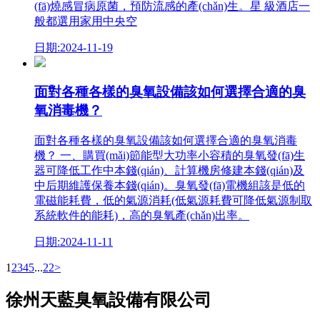
(fā)燒感冒病原菌，預防流感的產(chǎn)生。星 級酒店一
般都選用家用中央空
日期:2024-11-19
面對各種各樣的臭氧設備該如何選擇合適的臭
氧消毒機？
面對各種各樣的臭氧設備該如何選擇合適的臭氧消毒
機？ 一、購買(mǎi)節能型大功率小容積的臭氧發(fā)生
器可降低工作中本錢(qián)、計算機房修建本錢(qián)及
中后期維護保養本錢(qián)。臭氧發(fā)電機組該是低的
電磁能耗費，低的氣源消耗(低氣源耗費可降低氣源制取
系統軟件的能耗)，高的臭氧產(chǎn)出率。
日期:2024-11-11
1
2
3
4
5
...
22
>
徐州天藍臭氧設備有限公司