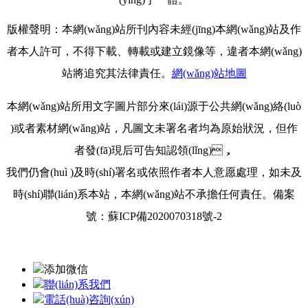
版權聲明：本網(wǎng)站所刊內容未經(jīng)本網(wǎng)站及作
者本人許可，不得下載、轉載或建立鏡像等，違者本網(wǎng)
站將追究其法律責任。
網(wǎng)站地圖
本網(wǎng)站所用文字圖片部分來(lái)源于公共網(wǎng)絡(luò
)或者素材網(wǎng)站，凡圖文未署名者均為原始狀況，但作
者發(fā)現后可告知認領(lǐng)，
我們仍會(huì )及時(shí)署名或依照作者本人意愿處理，如未及
時(shí)聯(lián)系本站，本網(wǎng)站不承擔任何責任。備案
號：
蘇ICP備2020070318號-2
添加微信
聯(lián)系我們
電話(huà)咨詢(xún)