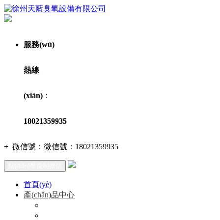
服務(wù)
熱線
(xiàn)
：
18021359935
+
微信號：
微信號：18021359935
點(diǎn)擊復制微信
首頁(yè)
產(chǎn)品中心
大型臭氧設備
中小型臭氧機