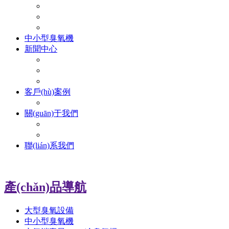
空氣消毒風(fēng)冷臭氧機
水處理消毒臭氧機
多功能臭氧機
中小型臭氧機
新聞中心
公司動(dòng)態(tài)
行業(yè)動(dòng)態(tài)
最新資訊
客戶(hù)案例
廠(chǎng)區展示
關(guān)于我們
企業(yè)文化
榮譽(yù)資質(zhì)
聯(lián)系我們
產(chǎn)品導航
大型臭氧設備
中小型臭氧機