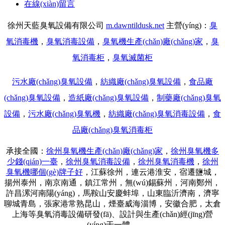
在線(xiàn)留言
徐州天藍臭氧設備有限公司
m.dawntildusk.net
主營(yíng)
：
臭
氧消毒機
，
臭氧消毒設備
，
臭氧機生產(chǎn)廠(chǎng)家
，
臭
氧消毒柜
，
臭氧滅菌柜
污水廠(chǎng)臭氧設備
，
紡織廠(chǎng)臭氧設備
，
食品廠
(chǎng)臭氧設備
，
造紙廠(chǎng)臭氧設備
，
制藥廠(chǎng)臭氧
設備
，
污水廠(chǎng)臭氧機
，
紡織廠(chǎng)臭氧消毒設備
，
食
品廠(chǎng)臭氧消毒柜
承接全國：
徐州臭氧機生產(chǎn)廠(chǎng)家
，
徐州臭氧機多
少錢(qián)一臺
，
徐州臭氧消毒設備
，
徐州臭氧消毒機
，
徐州
臭氧機哪個(gè)牌子好
，
江蘇徐州
，
連云港淮安
，
宿遷鹽城
，
揚州泰州
，
南京南通
，
鎮江常州
，
無(wú)錫蘇州
，
河南鄭州
，
許昌漯河南陽(yáng)
，
馬鞍山安慶蚌埠
，
山東臨沂濟南
，
濟寧
聊城青島
，
張家港常熟昆山
，
煙臺威海淄博
，
安徽合肥
，
太倉
上海
等臭氧消毒設備研發(fā)、設計與生產(chǎn)經(jīng)營
(yíng)于一體。