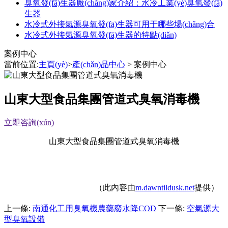
臭氧發(fā)生器廠(chǎng)家介紹：水冷工業(yè)臭氧發(fā)
生器
水冷式外接氣源臭氧發(fā)生器可用于哪些場(chǎng)合
水冷式外接氣源臭氧發(fā)生器的特點(diǎn)
案例中心
當前位置:
主頁(yè)
>
產(chǎn)品中心
> 案例中心
山東大型食品集團管道式臭氧消毒機
立即咨詢(xún)
山東大型食品集團管道式臭氧消毒機
（此內容由
m.dawntildusk.net
提供）
上一條:
南通化工用臭氧機農藥廢水降COD
下一條:
空氣源大
型臭氧設備