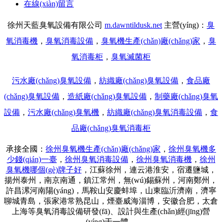
在線(xiàn)留言
徐州天藍臭氧設備有限公司
m.dawntildusk.net
主營(yíng)
：
臭
氧消毒機
，
臭氧消毒設備
，
臭氧機生產(chǎn)廠(chǎng)家
，
臭
氧消毒柜
，
臭氧滅菌柜
污水廠(chǎng)臭氧設備
，
紡織廠(chǎng)臭氧設備
，
食品廠
(chǎng)臭氧設備
，
造紙廠(chǎng)臭氧設備
，
制藥廠(chǎng)臭氧
設備
，
污水廠(chǎng)臭氧機
，
紡織廠(chǎng)臭氧消毒設備
，
食
品廠(chǎng)臭氧消毒柜
承接全國：
徐州臭氧機生產(chǎn)廠(chǎng)家
，
徐州臭氧機多
少錢(qián)一臺
，
徐州臭氧消毒設備
，
徐州臭氧消毒機
，
徐州
臭氧機哪個(gè)牌子好
，
江蘇徐州
，
連云港淮安
，
宿遷鹽城
，
揚州泰州
，
南京南通
，
鎮江常州
，
無(wú)錫蘇州
，
河南鄭州
，
許昌漯河南陽(yáng)
，
馬鞍山安慶蚌埠
，
山東臨沂濟南
，
濟寧
聊城青島
，
張家港常熟昆山
，
煙臺威海淄博
，
安徽合肥
，
太倉
上海
等臭氧消毒設備研發(fā)、設計與生產(chǎn)經(jīng)營
(yíng)于一體。