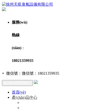
服務(wù)
熱線
(xiàn)
：
18021359935
+
微信號：
微信號：18021359935
點(diǎn)擊復制微信
首頁(yè)
產(chǎn)品中心
大型臭氧設備
中小型臭氧機