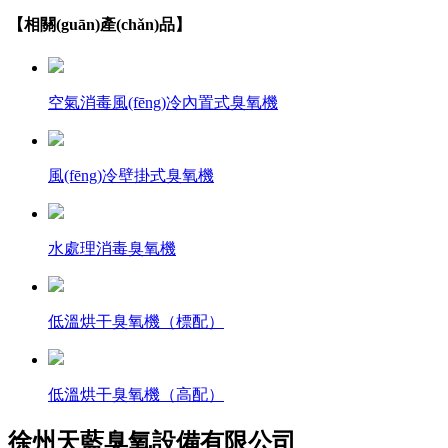
【相關(guān)產(chǎn)品】
空氣消毒風(fēng)冷內置式臭氧機
風(fēng)冷壁掛式臭氧機
水處理消毒臭氧機
低溫烘干臭氧機（標配）
低溫烘干臭氧機（高配）
徐州天藍臭氧設備有限公司