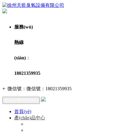
服務(wù)
熱線
(xiàn)
：
18021359935
+
微信號：
微信號：18021359935
點(diǎn)擊復制微信
首頁(yè)
產(chǎn)品中心
大型臭氧設備
中小型臭氧機