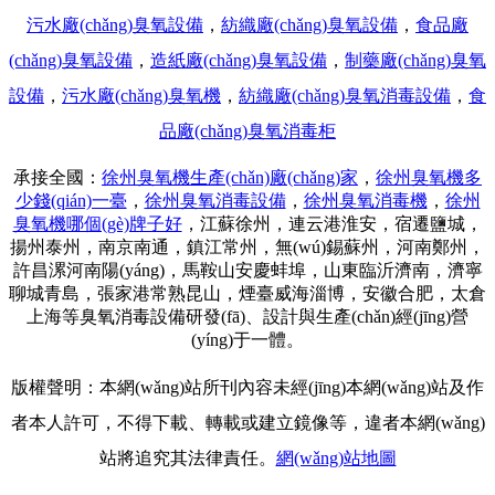
污水廠(chǎng)臭氧設備
，
紡織廠(chǎng)臭氧設備
，
食品廠
(chǎng)臭氧設備
，
造紙廠(chǎng)臭氧設備
，
制藥廠(chǎng)臭氧
設備
，
污水廠(chǎng)臭氧機
，
紡織廠(chǎng)臭氧消毒設備
，
食
品廠(chǎng)臭氧消毒柜
承接全國：
徐州臭氧機生產(chǎn)廠(chǎng)家
，
徐州臭氧機多
少錢(qián)一臺
，
徐州臭氧消毒設備
，
徐州臭氧消毒機
，
徐州
臭氧機哪個(gè)牌子好
，
江蘇徐州
，
連云港淮安
，
宿遷鹽城
，
揚州泰州
，
南京南通
，
鎮江常州
，
無(wú)錫蘇州
，
河南鄭州
，
許昌漯河南陽(yáng)
，
馬鞍山安慶蚌埠
，
山東臨沂濟南
，
濟寧
聊城青島
，
張家港常熟昆山
，
煙臺威海淄博
，
安徽合肥
，
太倉
上海
等臭氧消毒設備研發(fā)、設計與生產(chǎn)經(jīng)營
(yíng)于一體。
版權聲明：本網(wǎng)站所刊內容未經(jīng)本網(wǎng)站及作
者本人許可，不得下載、轉載或建立鏡像等，違者本網(wǎng)
站將追究其法律責任。
網(wǎng)站地圖