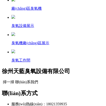
廠(chǎng)區臭氧機
臭氧設備展示
臭氧機廠(chǎng)區展示
臭氧工作間
徐州天藍臭氧設備有限公司
掃一掃 聯(lián)系我們
聯(lián)系方式
服務(wù)熱線(xiàn)：18021359935