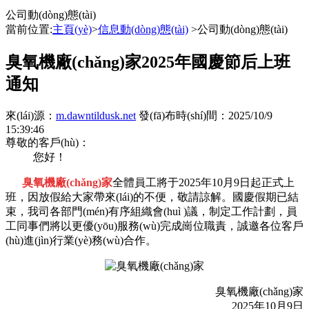
公司動(dòng)態(tài)
當前位置:
主頁(yè)
>
信息動(dòng)態(tài)
>公司動(dòng)態(tài)
臭氧機廠(chǎng)家2025年國慶節后上班
通知
來(lái)源：
m.dawntildusk.net
發(fā)布時(shí)間：2025/10/9
15:39:46
尊敬的客戶(hù)：
您好！
臭氧機廠(chǎng)家
全體員工將于2025年10月9日起正式上
班，因放假給大家帶來(lái)的不便，敬請諒解。國慶假期已結
束，我司各部門(mén)有序組織會(huì )議，制定工作計劃，員
工同事們將以更優(yōu)服務(wù)完成崗位職責，誠邀各位客戶
(hù)進(jìn)行業(yè)務(wù)合作。
臭氧機廠(chǎng)家
2025年10月9日